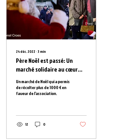
24 déc. 2022
∙
3
min
Père Noël est passé: Un
marché solidaire au cœur
d’une maison qui brille de
Un marché de Noël qui a permis
mille feux.
de récolter plus de 1000 € en
faveur de l’association.
12
0