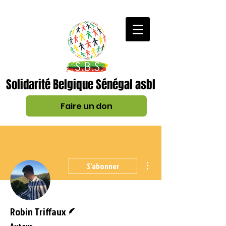
Solidarité Belgique Sénégal asbl
Faire un don
Plus d'actions
S'abonner
Écrivain
Robin Triffaux