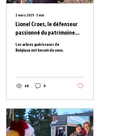
2 mars 2025
∙
3
min
Lionel Croes, le défenseur
passionné du patrimoine
immatériel, lauréat du Prix
Les arbres guérisseurs de
Wapithéa 2025 de
Belgique ont besoin de vous.
Prométhéa
68
0